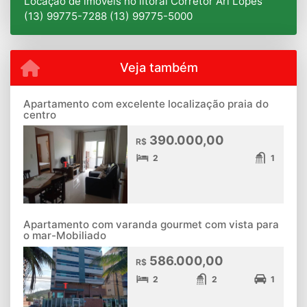
Locação de imóveis no litoral Corretor Ari Lopes
(13) 99775-7288 (13) 99775-5000
Veja também
Apartamento com excelente localização praia do
centro
390.000,00
R$
2
1
Apartamento com varanda gourmet com vista para
o mar-Mobiliado
586.000,00
R$
2
2
1