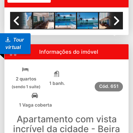
Previous
Next
Tour
virtual
Informações do imóvel
2 quartos
1 banh.
Cód.
651
(sendo 1 suíte)
1 Vaga coberta
Apartamento com vista
incrível da cidade - Beira