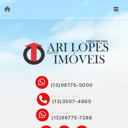
Ari Lopes
(13)99775-5000
Telefone fixo
(13)3507-4605
Ari Lopes
(13)99775-7288