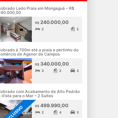
Sobrado Lado Praia em Mongaguá – R$
240.000,00
240.000,00
R$
2
2
Sobrado á 700m até a praia e pertinho do
comércio de Agenor de Campos
340.000,00
R$
3
2
3
Sobrado com Acabamento de Alto Padrão
e Vista para o Mar – 2 Suítes
499.990,00
R$
EXCLUSIVO
2
4
3