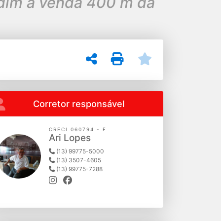
dim a venda 400 m da
Corretor responsável
CRECI 060794 - F
Ari Lopes
(13) 99775-5000
(13) 3507-4605
(13) 99775-7288