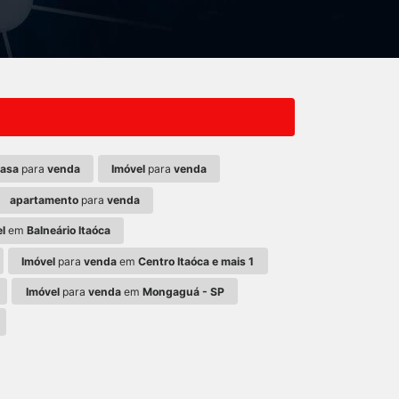
asa
para
venda
Imóvel
para
venda
apartamento
para
venda
l
em
Balneário Itaóca
Imóvel
para
venda
em
Centro Itaóca e mais 1
Imóvel
para
venda
em
Mongaguá - SP