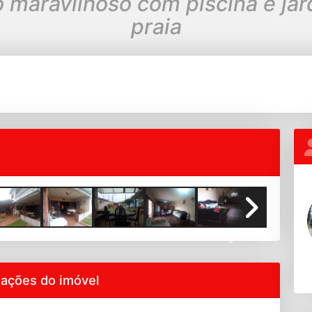
maravilhoso com piscina e jar
praia
Next
mações do imóvel