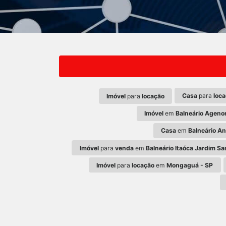
Casa
para
loc
Imóvel
para
locação
Imóvel
em
Balneário Ageno
Casa
em
Balneário An
Imóvel
para
venda
em
Balneário Itaóca Jardim S
Imóvel
para
locação
em
Mongaguá - SP