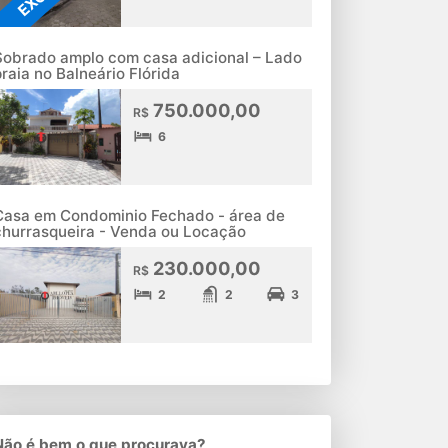
Sobrado amplo com casa adicional – Lado
praia no Balneário Flórida
750.000,00
R$
6
Casa em Condominio Fechado - área de
churrasqueira - Venda ou Locação
230.000,00
R$
2
2
3
Não é bem o que procurava?