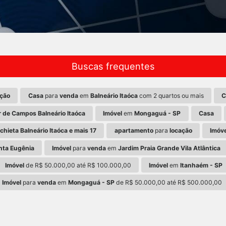
Buscas frequentes
ação
Casa
para
venda
em
Balneário Itaóca
com 2 quartos ou mais
C
r de Campos Balneário Itaóca
Imóvel
em
Mongaguá - SP
Casa
chieta Balneário Itaóca e mais 17
apartamento
para
locação
Imóve
anta Eugênia
Imóvel
para
venda
em
Jardim Praia Grande Vila Atlântica
Imóvel
de R$ 50.000,00 até R$ 100.000,00
Imóvel
em
Itanhaém - SP
Imóvel
para
venda
em
Mongaguá - SP
de R$ 50.000,00 até R$ 500.000,00