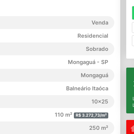
Venda
Residencial
Sobrado
Mongaguá - SP
Mongaguá
Balneário Itaóca
10x25
110 m²
R$ 3.272,73/m²
250 m²