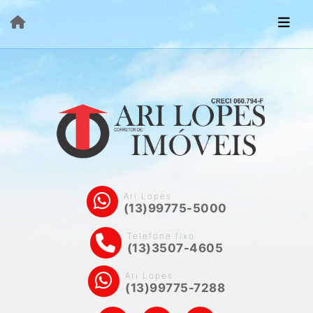
Ari Lopes
(13)99775-5000
Telefone fixo
(13)3507-4605
Ari Lopes
(13)99775-7288