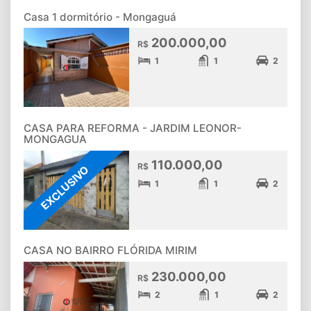
Casa 1 dormitório - Mongaguá
200.000,00
R$
1
1
2
CASA PARA REFORMA - JARDIM LEONOR-
MONGAGUA
110.000,00
R$
EXCLUSIVO
1
1
2
CASA NO BAIRRO FLÓRIDA MIRIM
230.000,00
R$
2
1
2